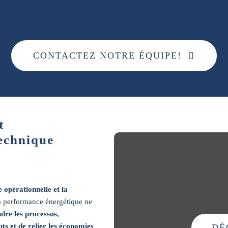
CONTACTEZ NOTRE ÉQUIPE!
t
technique
e opérationnelle et la
la performance énergétique ne
re les processus,
nts et de relier les économies
DÉ