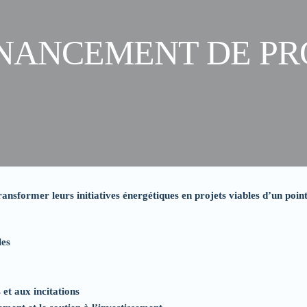
NANCEMENT DE PR
ransformer leurs initiatives énergétiques en projets viables d’un poin
les
et aux incitations