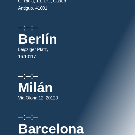
C. Rioja, 13, 1ºC, Casco
Antiguo, 41001
–:–:–
Berlín
Leipziger Platz,
16.10117
–:–:–
Milán
Via Olona 12, 20123
–:–:–
Barcelona