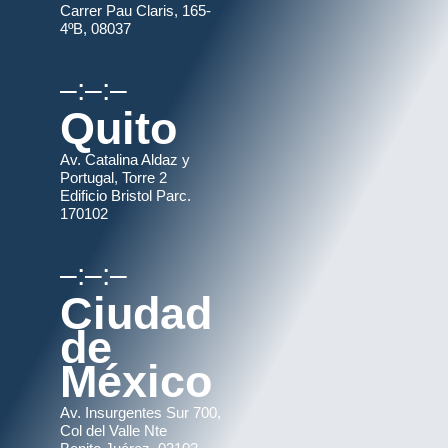
Carrer Pau Claris, 165-
4ºB, 08037
–:–:–
Quito
Av. Catalina Aldaz y
Portugal, Torre 2
Edificio Bristol Parc.
170102
–:–:–
Ciudad
de
México
Av. Insurgentes Sur 700,
Col del Valle Nte