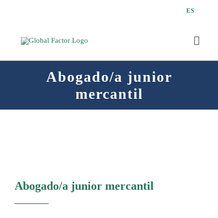
Saltar
ES
al
contenido
Toggl
Navig
Abogado/a junior
mercantil
Q
Abogado/a junior mercantil