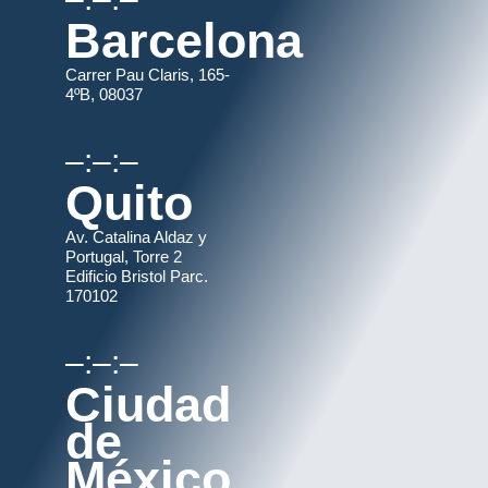
Barcelona
Carrer Pau Claris, 165-
4ºB, 08037
–:–:–
Quito
Av. Catalina Aldaz y
Portugal, Torre 2
Edificio Bristol Parc.
170102
–:–:–
Ciudad
de
México