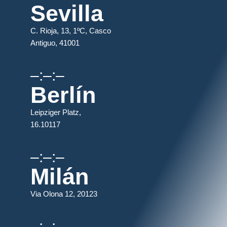
Sevilla
C. Rioja, 13, 1ºC, Casco
Antiguo, 41001
–:–:–
Berlín
Leipziger Platz,
16.10117
–:–:–
Milán
Via Olona 12, 20123
–:–:–