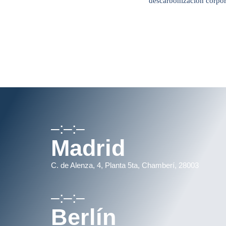
–:–:–
Madrid
C. de Alenza, 4, Planta 5ta, Chamberí, 28003
–:–:–
Berlín