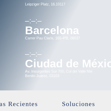
Leipziger Platz, 16.10117
–:–:–
Barcelona
Carrer Pau Claris, 165-4ºB, 08037
–:–:–
Ciudad de Méxi
Av. Insurgentes Sur 700, Col del Valle Nte
Benito Juárez, 03103
as Recientes
Soluciones