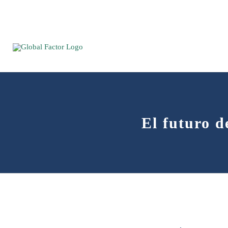
Saltar
al
contenido
El futuro d