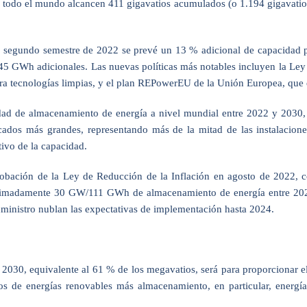
en todo el mundo alcancen 411 gigavatios acumulados (o 1.194 gigavati
l segundo semestre de 2022 se prevé un 13 % adicional de capacidad p
145 GWh adicionales. Las nuevas políticas más notables incluyen la Ley
a tecnologías limpias, y el plan REPowerEU de la Unión Europea, que e
 de almacenamiento de energía a nivel mundial entre 2022 y 2030, m
dos más grandes, representando más de la mitad de las instalacione
ivo de la capacidad.
robación de la Ley de Reducción de la Inflación en agosto de 2022, c
oximadamente 30 GW/111 GWh de almacenamiento de energía entre 2022 y
suministro nublan las expectativas de implementación hasta 2024.
030, equivalente al 61 % de los megavatios, será para proporcionar el 
os de energías renovables más almacenamiento, en particular, energ