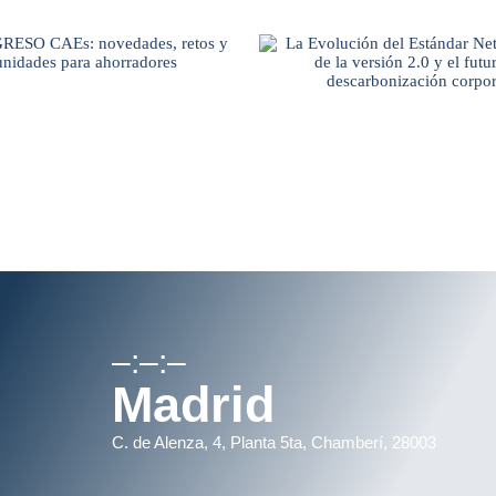
–:–:–
Madrid
C. de Alenza, 4, Planta 5ta, Chamberí, 28003