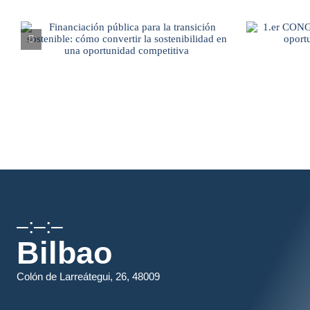
–:–:–
Bilbao
Colón de Larreátegui, 26, 48009