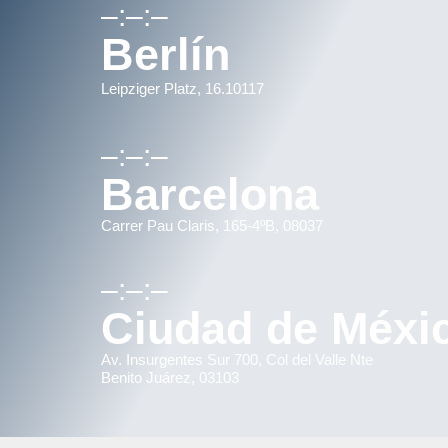
–:–:–
Berlín
Leipziger Platz, 16.10117
–:–:–
Barcelona
Carrer Pau Claris, 165-4ºB, 08037
–:–:–
Ciudad de Méxi
Av. Insurgentes Sur 700, Col del Valle Nte
Benito Juárez, 03103