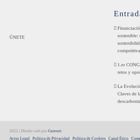
Entrad
Financiació
sostenible:
ÚNETE
sostenibili
competitiv
1.er CONG
retos y opo
La Evolució
Claves de l
descarboni
2022 | Diseño web por
Gurenet
Aviso Legal
|
Política de Privacidad
|
Política de Cookies
|
Canal Ético
|
Comp