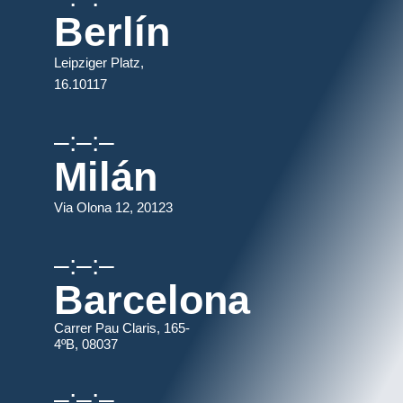
Berlín
Leipziger Platz,
16.10117
–:–:–
Milán
Via Olona 12, 20123
–:–:–
Barcelona
Carrer Pau Claris, 165-
4ºB, 08037
–:–:–