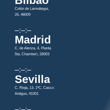
Bilbao
Colón de Larreátegui,
26, 48009
–:–:–
Madrid
C. de Alenza, 4, Planta
5ta, Chamberí, 28003
–:–:–
Sevilla
C. Rioja, 13, 1ºC, Casco
Antiguo, 41001
–:–:–