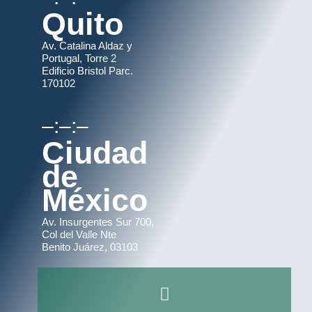
Quito
Av. Catalina Aldaz y
Portugal, Torre 2
Edificio Bristol Parc.
170102
–:–:–
Ciudad
de
México
Av. Insurgentes Sur 700,
Col del Valle Nte
Benito Juárez, 03103