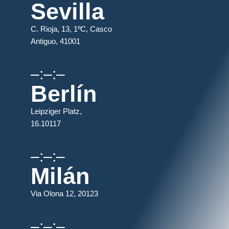
Sevilla
C. Rioja, 13, 1ºC, Casco
Antiguo, 41001
–:–:–
Berlín
Leipziger Platz,
16.10117
–:–:–
Milán
Via Olona 12, 20123
–:–:–