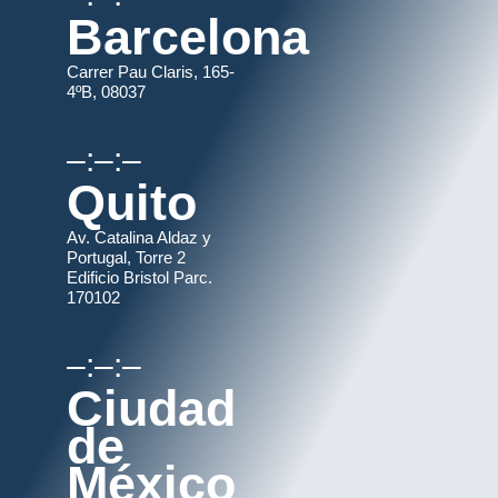
Barcelona
Carrer Pau Claris, 165-
4ºB, 08037
–:–:–
Quito
Av. Catalina Aldaz y
Portugal, Torre 2
Edificio Bristol Parc.
170102
–:–:–
Ciudad
de
México