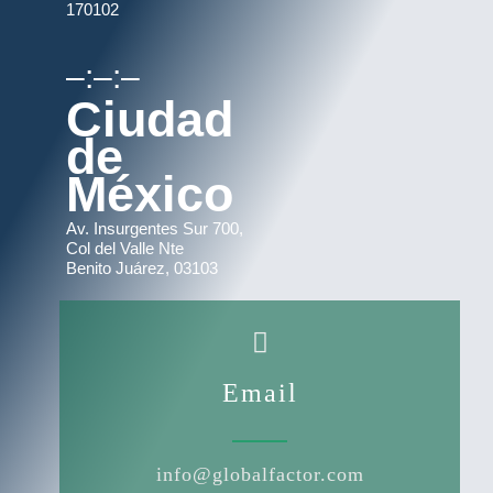
170102
–:–:–
Ciudad
de
México
Av. Insurgentes Sur 700,
Col del Valle Nte
Benito Juárez, 03103
Email
info@globalfactor.com