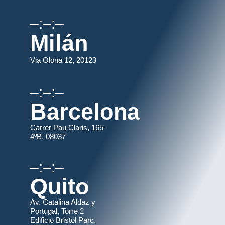
–:–:–
Milán
Via Olona 12, 20123
–:–:–
Barcelona
Carrer Pau Claris, 165-
4ºB, 08037
–:–:–
Quito
Av. Catalina Aldaz y
Portugal, Torre 2
Edificio Bristol Parc.