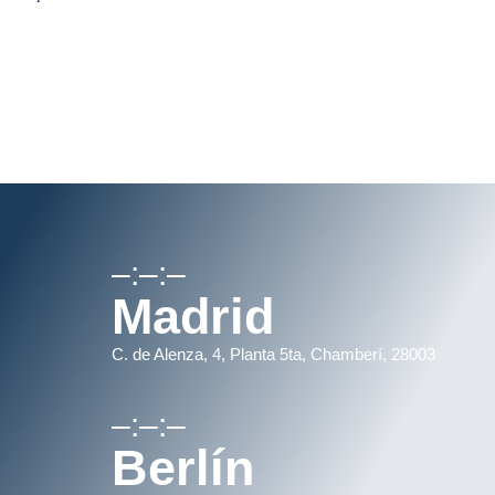
–:–:–
Madrid
C. de Alenza, 4, Planta 5ta, Chamberí, 28003
–:–:–
Berlín