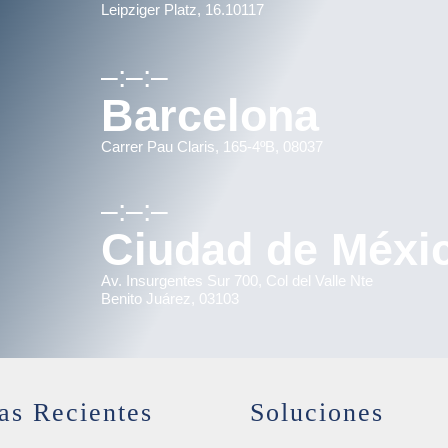
Leipziger Platz, 16.10117
–:–:–
Barcelona
Carrer Pau Claris, 165-4ºB, 08037
–:–:–
Ciudad de Méxi
Av. Insurgentes Sur 700, Col del Valle Nte
Benito Juárez, 03103
as Recientes
Soluciones