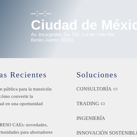
–:–:–
Ciudad de Méxi
Av. Insurgentes Sur 700, Col del Valle Nte
Benito Juárez, 03103
as Recientes
Soluciones
CONSULTORÍA
n pública para la transición
 cómo convertir la
TRADING
dad en una oportunidad
a
INGENIERÍA
RESO CAEs: novedades,
rtunidades para ahorradores
INNOVACIÓN SOSTENIBL