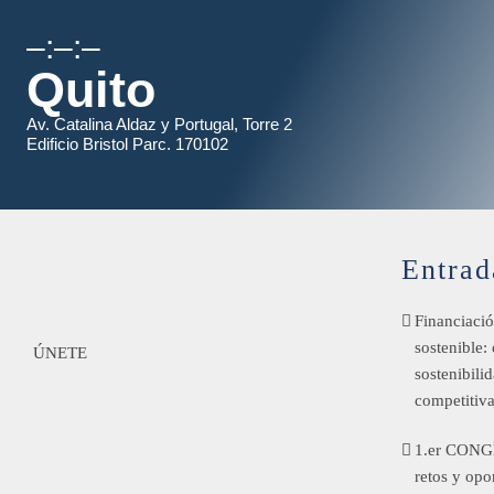
–:–:–
Quito
Av. Catalina Aldaz y Portugal, Torre 2
Edificio Bristol Parc. 170102
Entrad
Financiació
sostenible:
ÚNETE
sostenibili
competitiv
1.er CONG
retos y opo