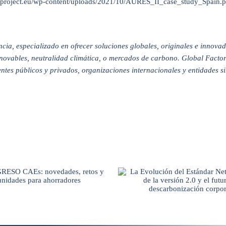
s2project.eu/wp-content/uploads/2021/10/AURES_II_case_study_Spain.p
cia, especializado en ofrecer soluciones globales, originales e innova
enovables, neutralidad climática, o mercados de carbono. Global Factor
tes públicos y privados, organizaciones internacionales y entidades si