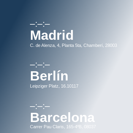
–:–:–
Madrid
C. de Alenza, 4, Planta 5ta, Chamberí, 28003
–:–:–
Berlín
Leipziger Platz, 16.10117
–:–:–
Barcelona
Carrer Pau Claris, 165-4ºB, 08037