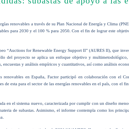
ndidas: subastas de apoyo a las 
ías renovables a través de su Plan Nacional de Energía y Clima (PNEC) 
vables para 2030 y el 100 % para 2050. Con el fin de lograr este objet
peo “Auctions for Renewable Energy Support II” (AURES II), que invest
o del proyecto se aplica un enfoque objetivo y multimetodológico, qu
as, encuestas y análisis empíricos y cuantitativos, así como análisis ec
as renovables en España, Factor participó en colaboración con el Con
nes de esta para el sector de las energías renovables en el país, con el 
ada en el sistema nuevo, caracterizada por cumplir con un diseño menos
 materia de subastas. Asimismo, el informe contempla como los princip
ma.