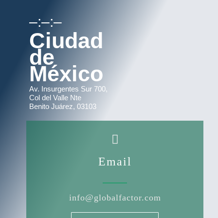
–:–:–
Ciudad
de
México
Av. Insurgentes Sur 700,
Col del Valle Nte
Benito Juárez, 03103
Email
info@globalfactor.com