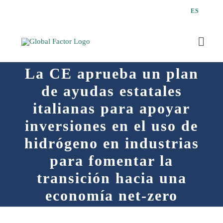
Saltar
ES
al
contenido
Toggl
Navig
La CE aprueba un plan
de ayudas estatales
italianas para apoyar
Q
inversiones en el uso de
hidrógeno en industrias
para fomentar la
transición hacia una
economía net-zero