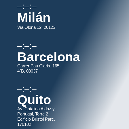
–:–:–
Milán
Via Olona 12, 20123
–:–:–
Barcelona
Carrer Pau Claris, 165-
4ºB, 08037
–:–:–
Quito
Av. Catalina Aldaz y
Portugal, Torre 2
Edificio Bristol Parc.
170102