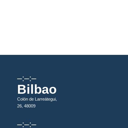
–:–:–
Bilbao
Colón de Larreátegui,
26, 48009
–:–:–