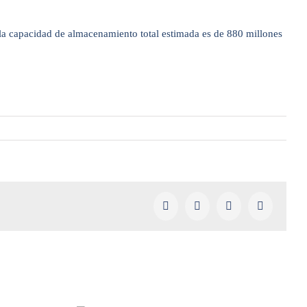
 la capacidad de almacenamiento total estimada es de 880 millones
Facebook
X
LinkedIn
Pinterest