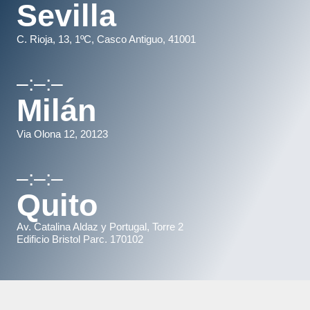
Sevilla
C. Rioja, 13, 1ºC, Casco Antiguo, 41001
–:–:–
Milán
Via Olona 12, 20123
–:–:–
Quito
Av. Catalina Aldaz y Portugal, Torre 2
Edificio Bristol Parc. 170102