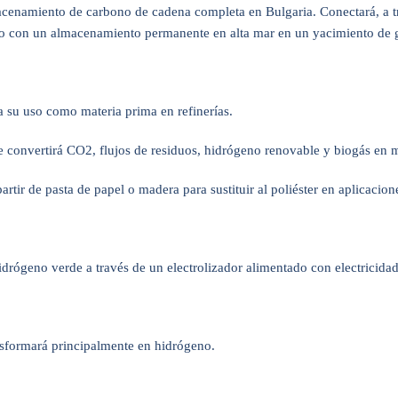
macenamiento de carbono de cadena completa en Bulgaria. Conectará, a tr
nto con un almacenamiento permanente en alta mar en un yacimiento de 
a su uso como materia prima en refinerías.
e convertirá CO2, flujos de residuos, hidrógeno renovable y biogás en 
tir de pasta de papel o madera para sustituir al poliéster en aplicacione
hidrógeno verde a través de un electrolizador alimentado con electricida
ransformará principalmente en hidrógeno.