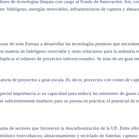
ores de tecnologías limpias con cargo al Fondo de Innovación. Así, cont
 en: hidrógeno, energías renovables, infraestructuras de captura y alm
as de toda Europa a desarrollar las tecnologías punteras que necesitam
en materia de hidrógeno renovable y otras soluciones para la industria
plicar el número de proyectos subvencionados. Se trata de un gran im
toria de proyectos a gran escala. Es decir, proyectos con costes de cap
ecial importancia a: su capacidad para reducir las emisiones de gases 
 suficientemente maduros para su puesta en práctica; el potencial de es
ma de sectores que favorecen la descarbonización de la UE. Entre ellos
 módulos fotovoltaicos; almacenamiento y reciclado de baterías; captur