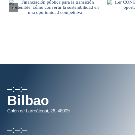
–:–:–
Bilbao
Colón de Larreátegui, 26, 48009
–:–:–