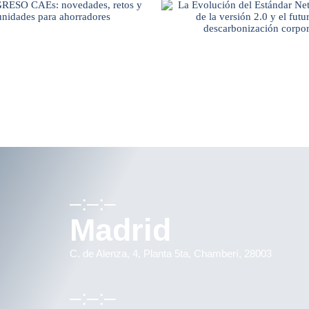
–:–:–
Madrid
C. de Alenza, 4, Planta 5ta, Chamberí, 28003
–:–:–