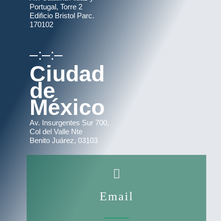
Portugal, Torre 2
Edificio Bristol Parc.
170102
–:–:–
Ciudad
de
México
Av. Insurgentes Sur 700,
Col del Valle Nte
Benito Juárez, 03103
Email