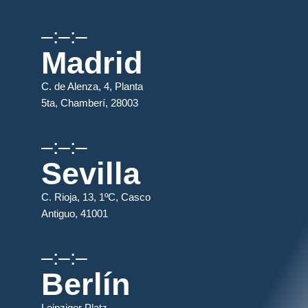
–:–:–
Madrid
C. de Alenza, 4, Planta
5ta, Chamberí, 28003
–:–:–
Sevilla
C. Rioja, 13, 1ºC, Casco
Antiguo, 41001
–:–:–
Berlín
Leipziger Platz,