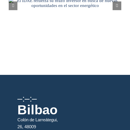
–:–:–
Bilbao
Colón de Larreátegui,
26, 48009