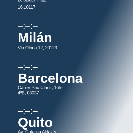
16.10117
–:–:–
Milán
Via Olona 12, 20123
–:–:–
Barcelona
Carrer Pau Claris, 165-
4ºB, 08037
–:–:–
Quito
Av. Catalina Aldaz y