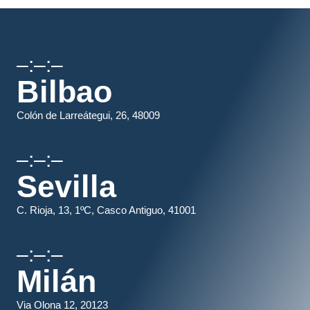
–:–:–
Bilbao
Colón de Larreátegui, 26, 48009
–:–:–
Sevilla
C. Rioja, 13, 1ºC, Casco Antiguo, 41001
–:–:–
Milán
Via Olona 12, 20123