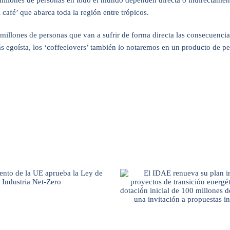
 millones de personas en todo el mundo dependen directa o indirectame
afé’ que abarca toda la región entre trópicos.
millones de personas que van a sufrir de forma directa las consecuencias 
ás egoísta, los ‘coffeelovers’ también lo notaremos en un producto de pe