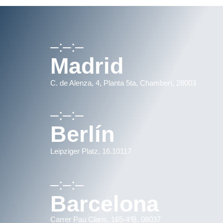
–:–:–
Madrid
C. de Alenza, 4, Planta 5ta, Chamberí, 28003
–:–:–
Berlín
Leipziger Platz, 16.10117
–:–:–
Barcelona
Carrer Pau Claris, 165-4ºB, 08037