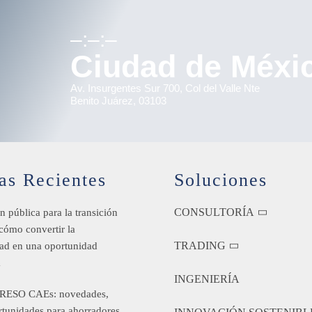
–:–:–
Ciudad de Méxi
Av. Insurgentes Sur 700, Col del Valle Nte
Benito Juárez, 03103
as Recientes
Soluciones
CONSULTORÍA
n pública para la transición
 cómo convertir la
TRADING
dad en una oportunidad
a
INGENIERÍA
RESO CAEs: novedades,
rtunidades para ahorradores