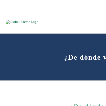
Saltar
al
contenido
¿De dónde v