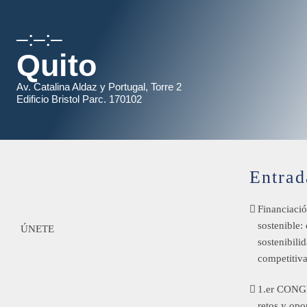
–:–:–
Quito
Av. Catalina Aldaz y Portugal, Torre 2
Edificio Bristol Parc. 170102
Entrad
Financiació
sostenible:
ÚNETE
sostenibili
competitiv
1.er CONG
retos y opo