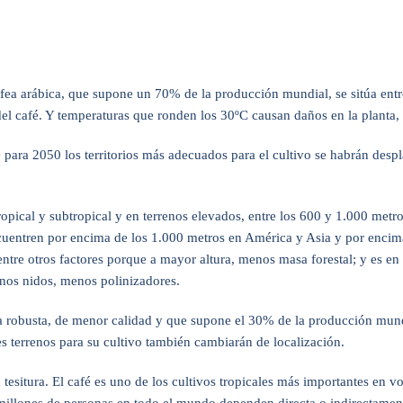
ffea arábica, que supone un 70% de la producción mundial, se sitúa entre
del café. Y temperaturas que ronden los 30ºC causan daños en la planta, 
 para 2050 los territorios más adecuados para el cultivo se habrán despla
 tropical y subtropical y en terrenos elevados, entre los 600 y 1.000 met
encuentren por encima de los 1.000 metros en América y Asia y por encima
entre otros factores porque a mayor altura, menos masa forestal; y es e
enos nidos, menos polinizadores.
a robusta, de menor calidad y que supone el 30% de la producción mundi
es terrenos para su cultivo también cambiarán de localización.
a tesitura. El café es uno de los cultivos tropicales más importantes en