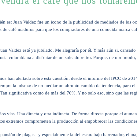
vendrá el café que nos tomarem
n es: Juan Valdez fue un icono de la publicidad de mediados de los oc
de café maduros para que los compradores de una conocida marca cafet
an Valdez esté ya jubilado. Me alegraría por él. Y más aún si, cansado d
costa colombiana a disfrutar de un soleado retiro. Porque, de otro modo,
ños han alertado sobre esta cuestión: desde el informe del IPCC de 2014
siempre la misma: de no mediar un abrupto cambio de tendencia, para el
. Tan significativa como de más del 70%. Y no solo eso, sino que las re
 dos vías. Una directa y otra indirecta. De forma directa porque el aume
tos extremos comprometen la producción al empobrecer las condiciones d
pansión de plagas –y especialmente la del escarabajo barrenador, el may