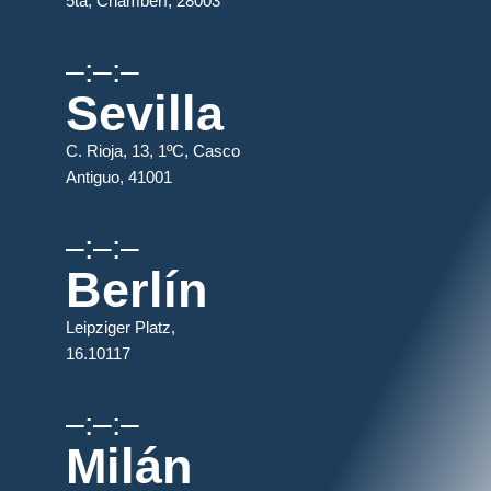
5ta, Chamberí, 28003
–:–:–
Sevilla
C. Rioja, 13, 1ºC, Casco
Antiguo, 41001
–:–:–
Berlín
Leipziger Platz,
16.10117
–:–:–
Milán