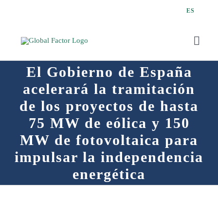
Saltar
ES
al
contenido
Toggl
Navig
El Gobierno de España
acelerará la tramitación
de los proyectos de hasta
Q
75 MW de eólica y 150
MW de fotovoltaica para
impulsar la independencia
energética