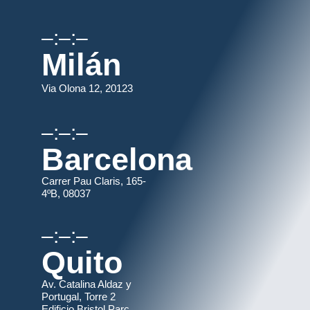
–:–:–
Milán
Via Olona 12, 20123
–:–:–
Barcelona
Carrer Pau Claris, 165-
4ºB, 08037
–:–:–
Quito
Av. Catalina Aldaz y
Portugal, Torre 2
Edificio Bristol Parc.