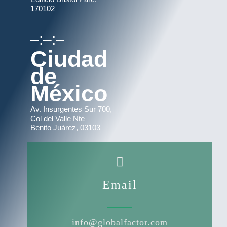
170102
–:–:–
Ciudad
de
México
Av. Insurgentes Sur 700,
Col del Valle Nte
Benito Juárez, 03103
Email
info@globalfactor.com