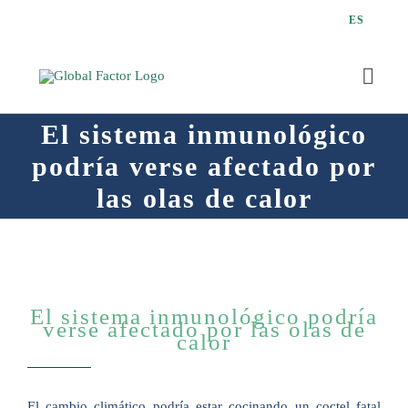
Saltar
ES
al
contenido
Toggl
Navig
El sistema inmunológico
podría verse afectado por
las olas de calor
Q
El sistema inmunológico podría
verse afectado por las olas de
calor
El cambio climático podría estar cocinando un coctel fatal