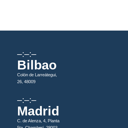
–:–:–
Bilbao
Colón de Larreátegui,
26, 48009
–:–:–
Madrid
C. de Alenza, 4, Planta
5ta, Chamberí, 28003