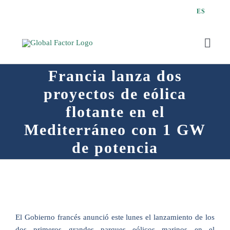
Saltar
ES
al
contenido
Toggl
Navig
Francia lanza dos
proyectos de eólica
flotante en el
Q
Mediterráneo con 1 GW
de potencia
El Gobierno francés anunció este lunes el lanzamiento de los
dos primeros grandes parques eólicos marinos en el