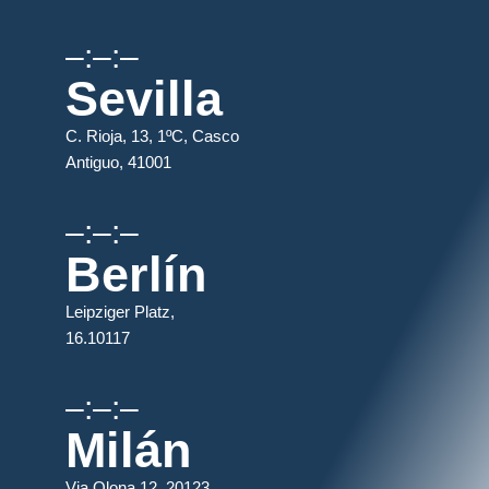
–:–:–
Sevilla
C. Rioja, 13, 1ºC, Casco
Antiguo, 41001
–:–:–
Berlín
Leipziger Platz,
16.10117
–:–:–
Milán
Via Olona 12, 20123