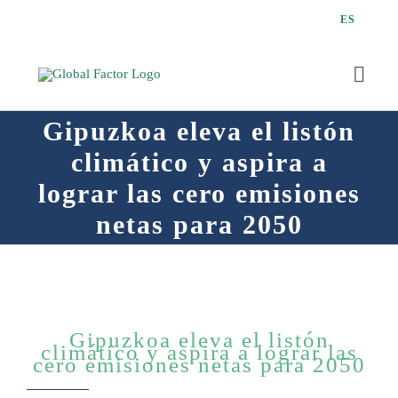
Saltar
ES
al
contenido
Toggl
Navig
Gipuzkoa eleva el listón
climático y aspira a
lograr las cero emisiones
Q
netas para 2050
Gipuzkoa eleva el listón
climático y aspira a lograr las
cero emisiones netas para 2050