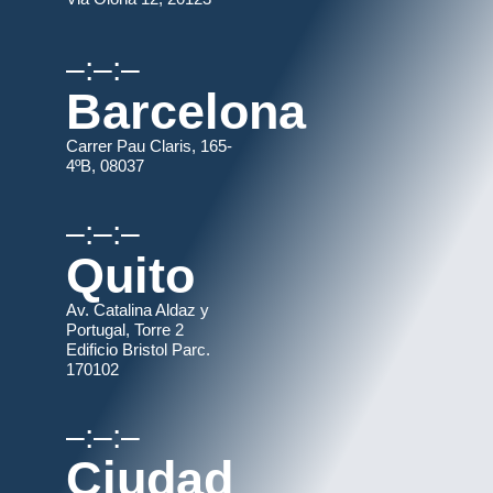
–:–:–
Barcelona
Carrer Pau Claris, 165-
4ºB, 08037
–:–:–
Quito
Av. Catalina Aldaz y
Portugal, Torre 2
Edificio Bristol Parc.
170102
–:–:–
Ciudad